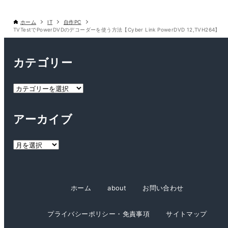
ホーム
IT
自作PC
TVTestでPowerDVDのデコーダーを使う方法【Cyber Link PowerDVD 12,TVH264】
カテゴリー
カ
テ
ゴ
アーカイブ
リ
ー
ア
ー
カ
イ
ホーム
about
お問い合わせ
ブ
プライバシーポリシー・免責事項
サイトマップ