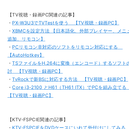
【TV視聴・録画PC関連の記事】
・
PX-W3U3でTVTestを使う 【TV視聴・録画PC】
・
XBMCを設定方法 【日本語化、外部プレイヤー、メニ
追加、リモコン】
・
PCリモコン非対応のソフトをリモコン対応にする
【AutoHotkey】
・
TSファイルをH.264に変換（エンコード）するソフト
討 【TV視聴・録画PC】
・
TvRockで新BSに対応する方法 【TV視聴・録画PC】
・
Core i3-2100 とH61（TH61 ITX）でPCを組み立て
【TV視聴・録画PC】
【KTV-FSPCIE関連の記事】
・
KTV-FSPCIEをDVDケースにいれて外付けにしてみる