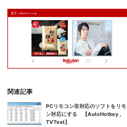
コメントを残す
楽天 rakuten.co.jp
メールアドレスは公開されません。
また、コメント欄には、必ず日本語を含めてください（スパム対策）。
名前
メール
サイト
関連記事
PCリモコン非対応のソフトをリモ
ン対応にする 【AutoHotkey ,
TVTest】