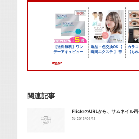
メールアドレスは公開されません。
また、コメント欄には、必ず日本語を含めてください（スパム対
名前
メール
サイト
関連記事
FlickrのURLから、サムネイル
2013/06/18