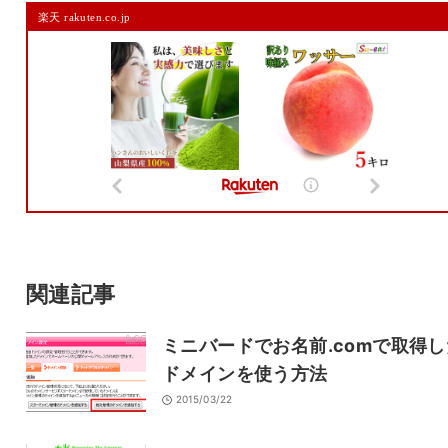
楽天 rakuten.co.jp
メールアドレスは公開されません。
また、コメント欄には、必ず日本語を含めてください（スパム対策）。
名前
メール
サイト
関連記事
ミニバードでお名前.comで取得し
ドメインを使う方法
2015/03/22