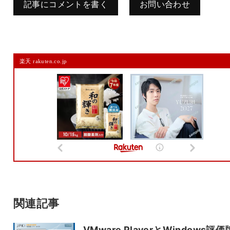
記事にコメントを書く
お問い合わせ
コメントを残す
楽天 rakuten.co.jp
メールアドレスは公開されません。
また、コメント欄には、必ず日本語を含めてください（スパム対策）。
名前
メール
サイト
関連記事
VMware PlayerとWindows評価