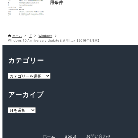
用条件
ホーム
IT
Windows
Windows 10 Anniversary Updateを適用した【2016年9月末】
カテゴリー
カ
テ
ゴ
アーカイブ
リ
ー
ア
ー
カ
イ
ホーム
about
お問い合わせ