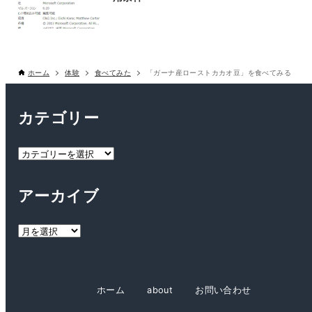
ホーム
体験
食べてみた
「ガーナ産ローストカカオ豆」を食べてみる
カテゴリー
カ
テ
ゴ
アーカイブ
リ
ー
ア
ー
カ
イ
ホーム
about
お問い合わせ
ブ