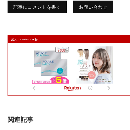
記事にコメントを書く
お問い合わせ
コメントを残す
楽天 rakuten.co.jp
メールアドレスは公開されません。
また、コメント欄には、必ず日本語を含めてください（スパム対策）。
名前
メール
サイト
関連記事