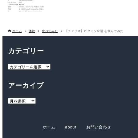
ホーム
体験
食べてみた
【チェリオ】ビタミン全開 を飲んでみた
カテゴリー
カ
テ
ゴ
アーカイブ
リ
ー
ア
ー
カ
イ
ホーム
about
お問い合わせ
ブ