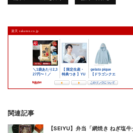
コメントを残す
楽天 rakuten.co.jp
メールアドレスは公開されません。
また、コメント欄には、必ず日本語を含めてください（スパム対策）。
名前
メール
サイト
関連記事
【SEIYU】弁当「網焼き ねぎ塩牛