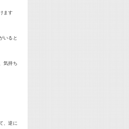
けます
がいると
、気持ち
て、逆に