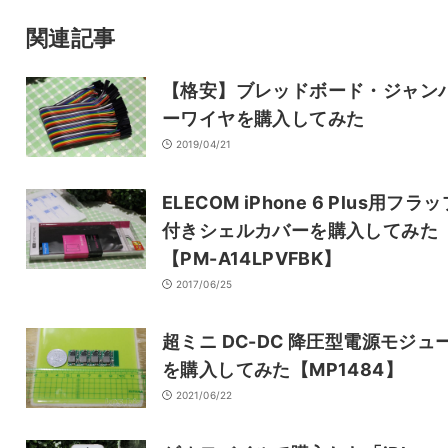
サイト
関連記事
【格安】ブレッドボード・ジャン
ーワイヤを購入してみた
2019/04/21
ELECOM iPhone 6 Plus用フラッ
付きシェルカバーを購入してみた
【PM-A14LPVFBK】
2017/06/25
超ミニ DC-DC 降圧型電源モジュ
を購入してみた【MP1484】
2021/06/22