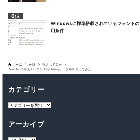
Windowsに標準搭載されているフォント
用条件
ホーム
体験
購入してみた
Zeuste 高耐久ナイロン Lightningケーブルを買ってみた
カテゴリー
カ
テ
ゴ
アーカイブ
リ
ー
ア