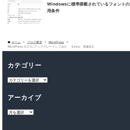
Windowsに標準搭載されているフォント
用条件
ホーム
ブログ運営
WordPress
WordPress 3.2.1にアップグレードしてみた 【xrea、高速化】
カテゴリー
カ
テ
ゴ
アーカイブ
リ
ー
ア
ー
カ