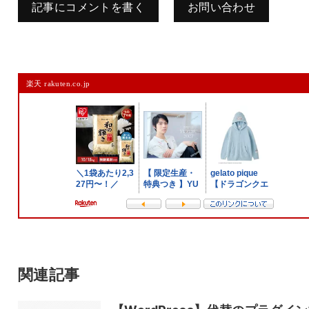
記事にコメントを書く
お問い合わせ
コメントを残す
楽天 rakuten.co.jp
メールアドレスは公開されません。
また、コメント欄には、必ず日本語を含めてください（スパム対策）。
名前
メール
サイト
関連記事