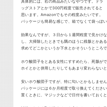
具体的には、右の商品みたいなやつです。ドラ
ッグストアとかで300円程度で販売されてると
思います。Amazonでもその程度みたいです。
パッケージも簡易な感じで、箱でなくて袋っぽ
効果なんですが、３日から１週間程度で見かけ
し、大掃除したときでも隅のほうに残骸とかあ
求めてどこかというか下水とかそういうところ
ホウ酸団子をとある女性にすすめたら、死骸が
ホイとかと併用したりしてもあまり変わらない
安いホウ酸団子ですが、特に匂いとかもしませ
パッケージには６か月程度で取り換えてくださ
置くときに、マジックなどで日付を書いておく