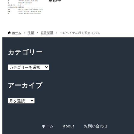
用条件
ホーム
生活
家庭菜園
モロヘイヤの種を植えてみる
カテゴリー
カ
テ
ゴ
アーカイブ
リ
ー
ア
ー
カ
イ
ホーム
about
お問い合わせ
ブ