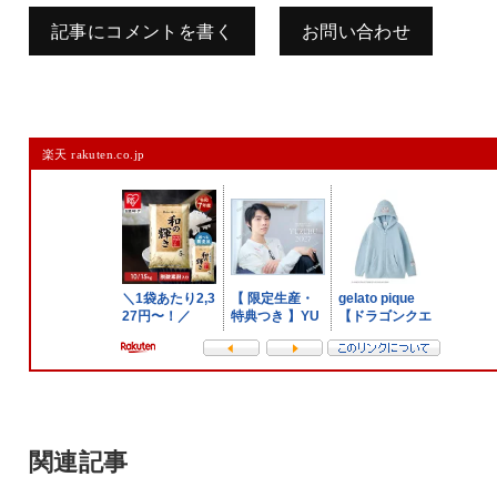
記事にコメントを書く
お問い合わせ
コメントを残す
楽天 rakuten.co.jp
メールアドレスは公開されません。
また、コメント欄には、必ず日本語を含めてください（スパム対策）。
名前
メール
サイト
関連記事