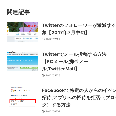
サイト
関連記事
Twitterのフォローワーが激減す
象【2017年7月中旬】
2017/07/15
Twitterでメール投稿する方法
【PCメール,携帯メー
ル,TwitterMail】
2012/04/26
Facebookで特定の人からのイベ
招待,アプリへの招待を拒否（ブロ
ク）する方法
2012/06/07