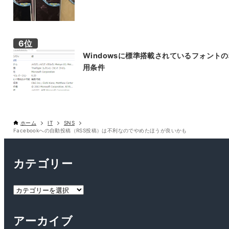
Windowsに標準搭載されているフォント
用条件
ホーム
IT
SNS
Facebookへの自動投稿（RSS投稿）は不利なのでやめたほうが良いかも
カテゴリー
カ
テ
ゴ
アーカイブ
リ