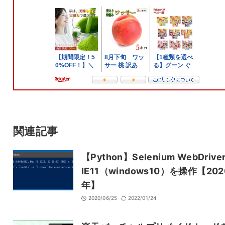
メールアドレスは公開されません。
また、コメント欄には、必ず日本語を含めてください（スパム対策）。
名前
メール
サイト
関連記事
【Python】Selenium WebDrive
IE11（windows10）を操作【202
年】
2020/06/25
2022/01/24