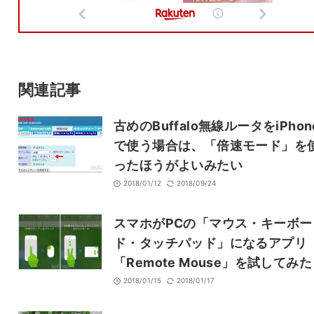
メール
サイト
関連記事
古めのBuffalo無線ルータをiPhon
で使う場合は、「倍速モード」を
ったほうがよいみたい
2018/01/12
2018/09/24
スマホがPCの「マウス・キーボー
ド・タッチパッド」になるアプリ
「Remote Mouse」を試してみた
2018/01/15
2018/01/17