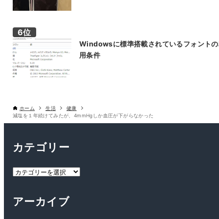
Windowsに標準搭載されているフォント
用条件
ホーム
生活
健康
減塩を１年続けてみたが、4mmHgしか血圧が下がらなかった
カテゴリー
カ
テ
ゴ
アーカイブ
リ
ー