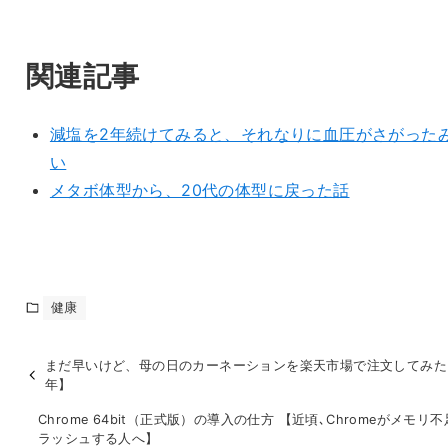
関連記事
減塩を2年続けてみると、それなりに血圧がさがった
い
メタボ体型から、20代の体型に戻った話
健康
まだ早いけど、母の日のカーネーションを楽天市場で注文してみた【
年】
Chrome 64bit（正式版）の導入の仕方 【近頃､Chromeがメモリ
ラッシュする人へ】