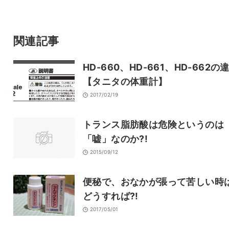
サイト
関連記事
HD-660、HD-661、HD-662の
【タニタの体重計】
2017/02/19
トランス脂肪酸は危険というのは
「嘘」なのか?!
2015/09/12
便秘で、おなかが張って苦しい時
どうすれば?!
2017/05/01