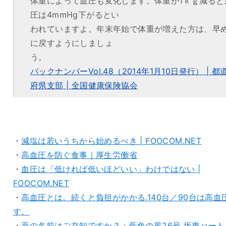
体重によって血圧も変化します。体重が1ｋｇ減ると
圧は4mmHg下がるとい
われていますよ。年末年始で体重が増えた方は、早
に戻すようにしましょ
う。
バックナンバーVol.48（2014年1月10日発行） | 都
府県支部 | 全国健康保険協会
・
減塩は若いうちから始めるべき | FOOCOM.NET
・
高血圧を防ぐ食事｜厚生労働省
・
血圧は「低ければ低いほどいい」わけではない |
FOOCOM.NET
・
高血圧とは。続くと負担がかかる.140台／90台は高血
す。
・
薬の名前はご存知ですか？：藍色の風26号 坂東ハート