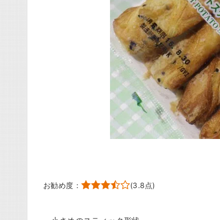
お勧め度：
(
3.8
点)