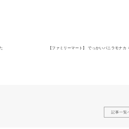
た
【ファミリーマート】 でっかいバニラモナカ 
記事一覧