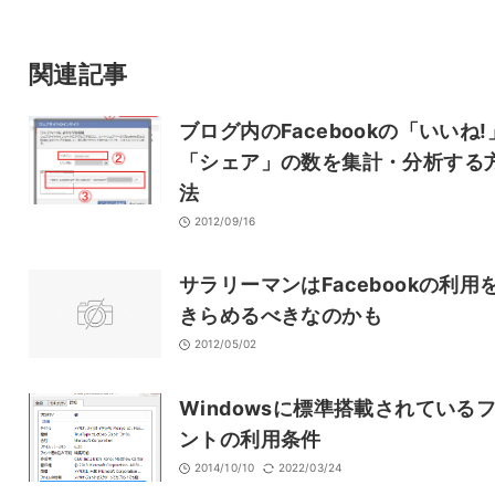
サイト
関連記事
ブログ内のFacebookの「いいね!
「シェア」の数を集計・分析する
法
2012/09/16
サラリーマンはFacebookの利用
きらめるべきなのかも
2012/05/02
Windowsに標準搭載されている
ントの利用条件
2014/10/10
2022/03/24