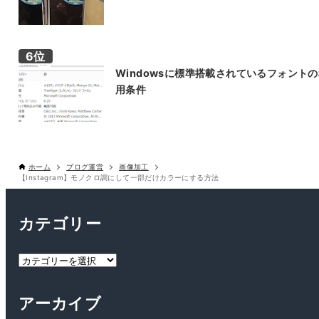
Windowsに標準搭載されているフォント
用条件
ホーム
ブログ運営
画像加工
【Instagram】モノクロ調にして一部だけカラーにする方法
カテゴリー
カ
テ
ゴ
アーカイブ
リ