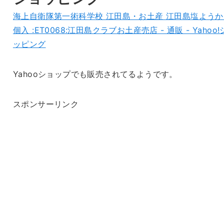
海上自衛隊第一術科学校 江田島・お土産 江田島塩ようか
個入 :ET0068:江田島クラブお土産売店 - 通販 - Yahoo
ッピング
Yahooショップでも販売されてるようです。
スポンサーリンク