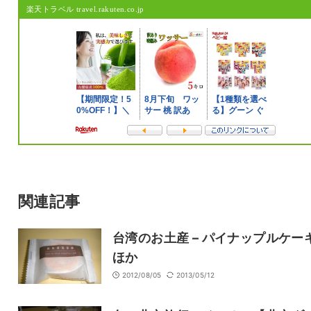
楽天トラベル travel.rakuten.co.jp
メールアドレスは公開されません。
また、コメント欄には、必ず日本語を含めてください（スパム対策）。
名前
メール
サイト
関連記事
台湾のお土産 – パイナップルケー
ほか
2012/08/05
2013/05/12