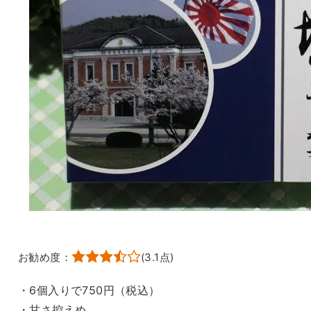
お勧め度：
(
3.1
点)
・6個入りで750円（税込）
・甘さ控えめ