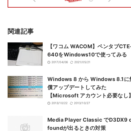
メール
サイト
関連記事
【ワコム WACOM】ペンタブCTE
640をWindows10で使ってみる
2017/04/06
2021/05/21
Windows 8 から Windows 8.1
償アップデートしてみた
【Microsoft アカウント必要なし
2013/10/22
2013/10/27
Media Player Classic でD3DX9 d
foundが出るときの対策