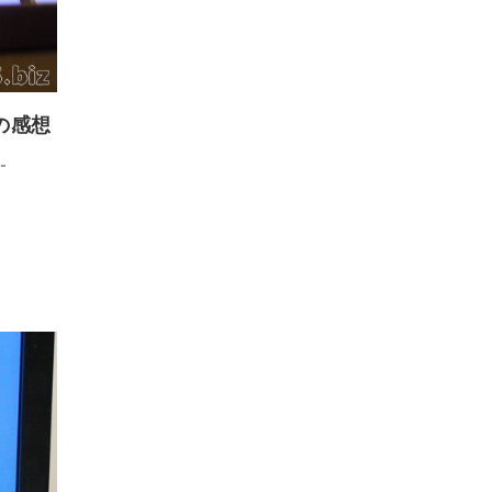
弱の感想
-