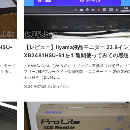
HSU-
【レビュー】iiyama液晶モニター 23.8イン
XB2481HSU-B1を１週間使ってみての感想
r :モード
・AMVAパネル（VA方式） ・ノングレア液晶（非光沢） ・
り明る…
フリーLED/ブルーライト低減機能 ・エコモード ・2W+2W
カー付き（＆LINE …
2016/07/26
使ってみた