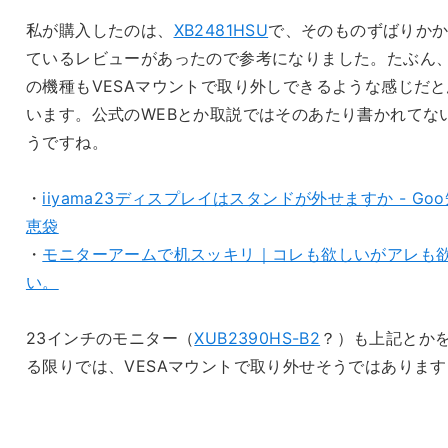
私が購入したのは、
XB2481HSU
で、そのものずばりか
ているレビューがあったので参考になりました。たぶん
の機種もVESAマウントで取り外しできるような感じだと
います。公式のWEBとか取説ではそのあたり書かれてな
うですね。
・
iiyama23ディスプレイはスタンドが外せますか - Go
恵袋
・
モニターアームで机スッキリ｜コレも欲しいがアレも
い。
23インチのモニター（
XUB2390HS-B2
？）も上記とか
る限りでは、VESAマウントで取り外せそうではあります