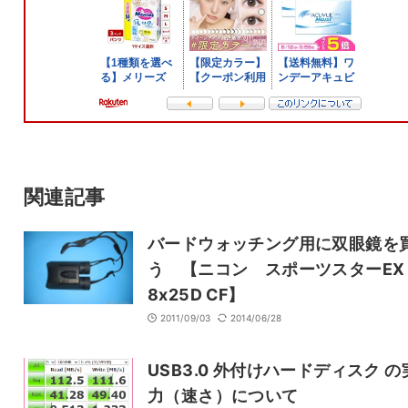
名前
メール
サイト
関連記事
バードウォッチング用に双眼鏡を
う 【ニコン スポーツスターEX
8x25D CF】
2011/09/03
2014/06/28
USB3.0 外付けハードディスク の
力（速さ）について