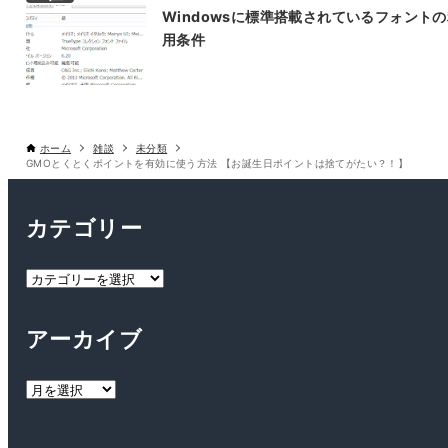
Windowsに標準搭載されているフォント
用条件
ホーム
雑談
未分類
GMOとくとくポイントを有効に使う方法 【お誕生日ポイントは捨てがたい？！】
カテゴリー
カ
テ
ゴ
アーカイブ
リ
ー
ア
ー
カ