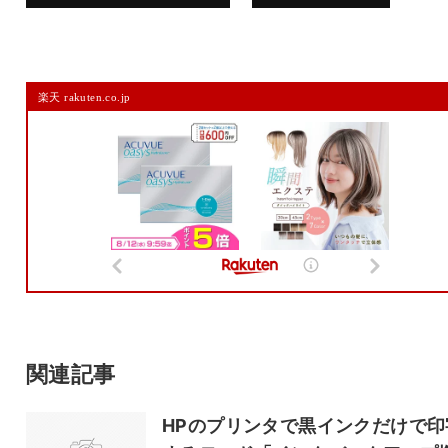
コメントを残す
楽天 rakuten.co.jp
メールアドレスは公開されません。
また、コメント欄には、必ず日本語を含めてください（スパム対策）。
名前
メール
サイト
関連記事
HPのプリンタで黒インクだけで印