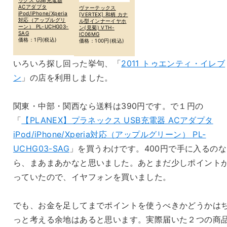
ACアダプタ
ヴァーテックス
iPod/iPhone/Xperia
[VERTEX] 和柄 カナ
対応（アップルグリ
ル型インナーイヤホ
ーン） PL-UCHG03-
ン(見菊) VTH-
SAG
IC06MG
価格：1円(税込)
価格：100円(税込)
いろいろ探し回った挙句、「
2011 トゥエンティ・イレブ
ン
」の店を利用しました。
関東・中部・関西なら送料は390円です。で１円の
「
【PLANEX】プラネックス USB充電器 ACアダプタ
iPod/iPhone/Xperia対応（アップルグリーン） PL-
UCHG03-SAG
」を買うわけです。400円で手に入るのな
ら、まあまあかなと思いました。あとまだ少しポイント
っていたので、イヤフォンを買いました。
でも、お金を足してまでポイントを使うべきかどうかは
っと考える余地はあると思います。実際届いた２つの商