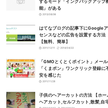
するモード「インクバックアップ
能」がある
2013/08/06
はてなブログの記事下にGoogle
センスなどの広告を設置する方
【無料、簡単】
2011/12/11
2014/04/22
「GMOとくとくポイント」メール
「くまポン」ワンクリック登録に
安を感じた
2011/11/28
子供のヘアーカットの方法 【ホー
ヘアカット,セルフカット,散髪,自