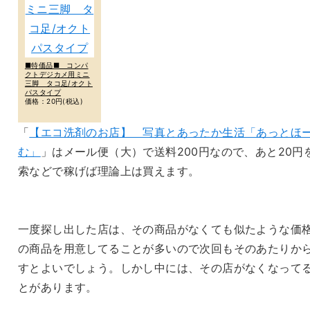
■特価品■ コンパ
クトデジカメ用ミニ
三脚 タコ足/オクト
パスタイプ
価格：20円(税込)
「
【エコ洗剤のお店】 写真とあったか生活「あっとほ
む」
」はメール便（大）で送料200円なので、あと20円
索などで稼げば理論上は買えます。
一度探し出した店は、その商品がなくても似たような価
の商品を用意してることが多いので次回もそのあたりか
すとよいでしょう。しかし中には、その店がなくなって
とがあります。