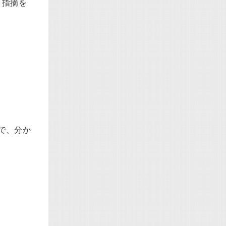
、指摘を
で、分か