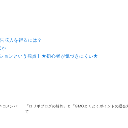
 で広告収入を得るには？
ほか
クションという観点】★初心者が気づきにくい★
クロネコメンバー
「ロリポブログの解約」と「GMOとくとくポイントの退会
て