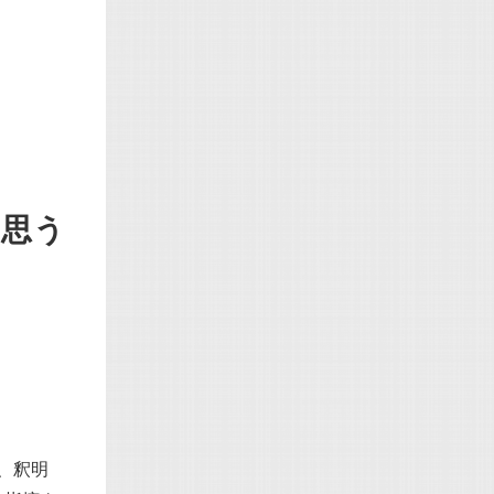
は思う
、釈明