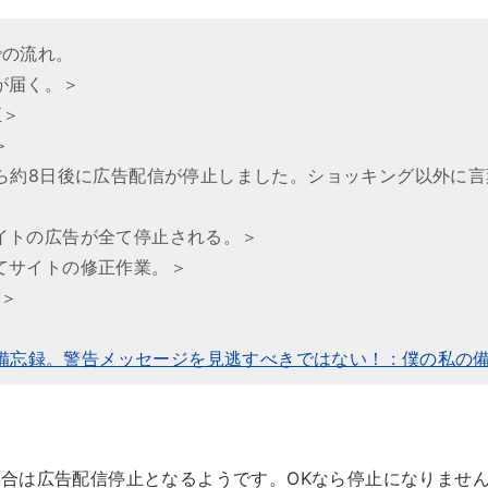
での流れ。
が届く。＞
正＞
＞
ら約8日後に広告配信が停止しました。ショッキング以外に言
イトの広告が全て停止される。＞
てサイトの修正作業。＞
。＞
で備忘録。警告メッセージを見逃すべきではない！ : 僕の私の
。
合は広告配信停止となるようです。OKなら停止になりませ