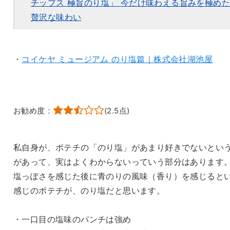
チップス 極旨のり塩」 今だけ味わえる旨みを極めた
贅沢な味わい
・
コイケヤ ミュージアム のり塩篇｜株式会社湖池屋
お勧め度：
(
2.5
点)
私自身が、ポテチの「のり塩」があまり好きでないとい
があって、実はよくわからないっていう部分はあります
塩っぽさを感じた後に青のりの風味（香り）を感じると
感じのポテチが、のり塩だと思います。
・一口目の塩味のパンチは強め