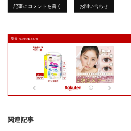
記事にコメントを書く
お問い合わせ
コメントを残す
楽天 rakuten.co.jp
メールアドレスは公開されません。
また、コメント欄には、必ず日本語を含めてください（スパム対策）。
名前
メール
サイト
関連記事