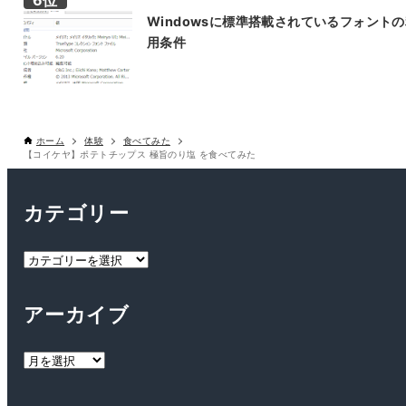
Windowsに標準搭載されているフォント
用条件
ホーム
体験
食べてみた
【コイケヤ】ポテトチップス 極旨のり塩 を食べてみた
カテゴリー
カ
テ
ゴ
アーカイブ
リ
ー
ア
ー
カ