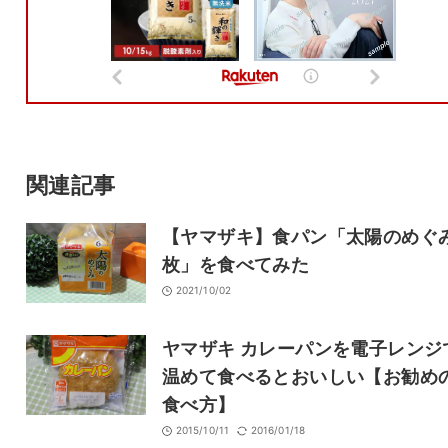
名前
メール
サイト
関連記事
【ヤマザキ】食パン「太陽のめぐみ
枚」を食べてみた
2021/10/02
ヤマザキ カレーパンを電子レンジ
温めて食べるとおいしい【お勧め
食べ方】
2015/10/11
2016/01/18