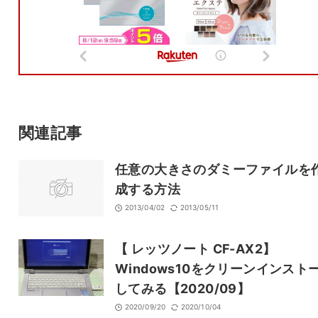
名前
メール
サイト
関連記事
任意の大きさのダミーファイルを
成する方法
2013/04/02
2013/05/11
【 レッツノート CF-AX2】
Windows10をクリーンインスト
してみる【2020/09】
2020/09/20
2020/10/04