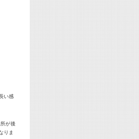
長い感
個所が後
なりま