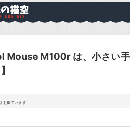
l Mouse M100r は、小さい
り】
益を得ています