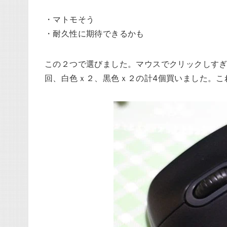
・マトモそう
・耐久性に期待できるかも
この２つで選びました。マウスでクリックしす
回、白色ｘ２、黒色ｘ２の計4個買いました。こ