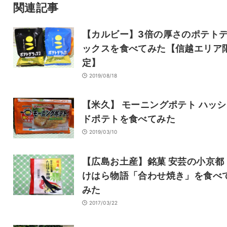
サイト
関連記事
【カルビー】3倍の厚さのポテト
ックスを食べてみた【信越エリア
定】
2019/08/18
【米久】 モーニングポテト ハッ
ドポテトを食べてみた
2019/03/10
【広島お土産】銘菓 安芸の小京都
けはら物語「合わせ焼き」を食べ
みた
2017/03/22