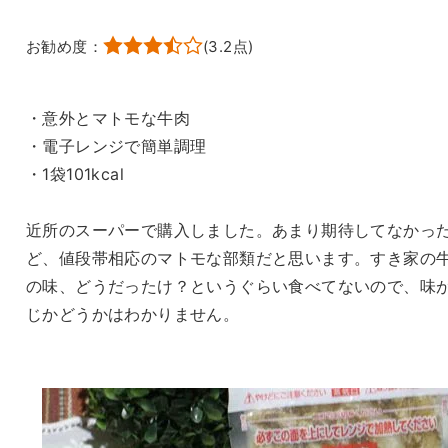
お勧め度：
(
3.2
点)
・意外とマトモな牛肉
・電子レンジで簡単調理
・1袋101kcal
近所のスーパーで購入しました。あまり期待してなかっ
ど、値段帯相応のマトモな部類だと思います。すき家の
の味、どうだったけ？というぐらい食べてないので、味
じかどうかはわかりません。