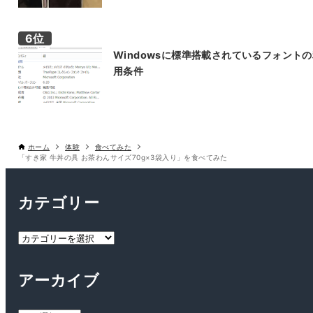
Windowsに標準搭載されているフォント
用条件
ホーム
体験
食べてみた
「すき家 牛丼の具 お茶わんサイズ70g×3袋入り」を食べてみた
カテゴリー
カ
テ
ゴ
アーカイブ
リ
ー