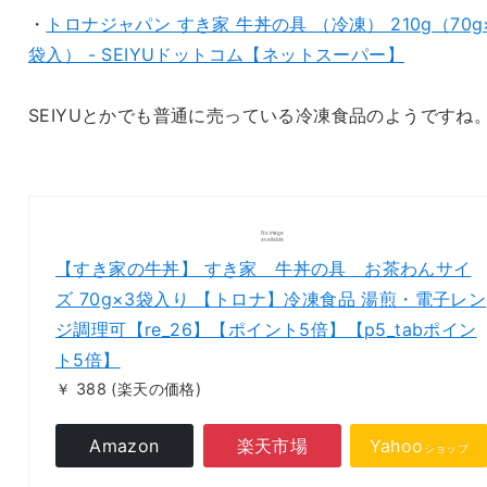
・
トロナジャパン すき家 牛丼の具 （冷凍） 210g（70g
袋入） - SEIYUドットコム【ネットスーパー】
SEIYUとかでも普通に売っている冷凍食品のようですね
【すき家の牛丼】 すき家 牛丼の具 お茶わんサイ
ズ 70g×3袋入り 【トロナ】冷凍食品 湯煎・電子レン
ジ調理可【re_26】【ポイント5倍】【p5_tabポイン
ト5倍】
￥ 388
(楽天の価格)
Amazon
楽天市場
Yahoo
ショップ