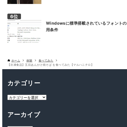
Windowsに標準搭載されているフォント
用条件
ホーム
体験
食べてみた
【冷凍食品】五目あんかけ焼そば を食べてみた【マルハニチロ】
カテゴリー
カ
テ
ゴ
アーカイブ
リ
ー