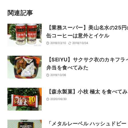
サイト
関連記事
【業務スーパー】美山名水の25円
缶コーヒーは意外とイケル
2018/03/10
2018/10/04
【SEIYU】サクサク衣のカキフラ
弁当を食べてみた
2019/10/06
【森永製菓】小枝 極太 を食べて
2020/06/30
「メタルレーベル ハッシュドビー