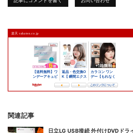
記事にコメントを書く
お問い合わせ
コメントを残す
楽天 rakuten.co.jp
メールアドレスは公開されません。
また、コメント欄には、必ず日本語を含めてください（スパム対策）。
名前
メール
サイト
関連記事
日立LG USB接続 外付けDVDドラ