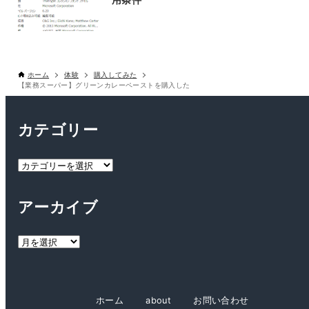
ホーム
体験
購入してみた
【業務スーパー】グリーンカレーペーストを購入した
カテゴリー
カ
テ
ゴ
アーカイブ
リ
ー
ア
ー
カ
イ
ホーム
about
お問い合わせ
ブ