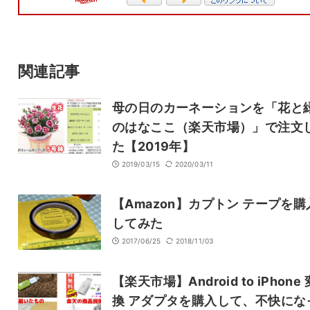
メール
サイト
関連記事
母の日のカーネーションを「花と
のはなここ（楽天市場）」で注文
た【2019年】
2019/03/15
2020/03/11
【Amazon】カプトン テープを購
してみた
2017/06/25
2018/11/03
【楽天市場】Android to iPhone 
換 アダプタを購入して、不快にな