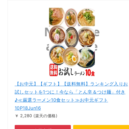
【お中元】【ギフト】【送料無料】ランキング入りお
試しセットを1つに！今なら「とん辛＆つけ麺」付き
♪≪厳選ラーメン10食セット≫お中元ギフト
10P18Jun16
￥ 2,280
(楽天の価格)