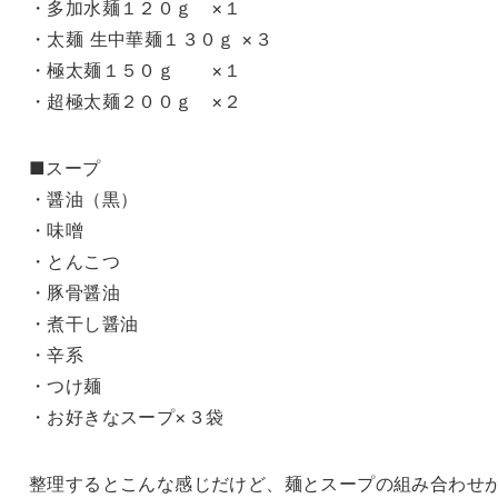
・多加水麺１２０ｇ ×１
・太麺 生中華麺１３０ｇ ×３
・極太麺１５０ｇ ×１
・超極太麺２００ｇ ×２
■スープ
・醤油（黒）
・味噌
・とんこつ
・豚骨醤油
・煮干し醤油
・辛系
・つけ麺
・お好きなスープ×３袋
整理するとこんな感じだけど、麺とスープの組み合わせ