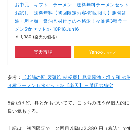
お中元 ギフト ラーメン 送料無料ラーメンセット
お試し 送料無料【初回限定お客様1回限り】豚骨醤
油・坦々麺・醤油具材付きの本格派！≪厳選3種ラー
メン5食セット≫ 10P18Jun16
￥ 1,980
(楽天の価格)
楽天市場
Yahoo
ショップ
参考：
【老舗の匠 製麺処 桔梗庵】豚骨醤油・坦々麺 ≪
３種ラーメン５食セット≫【楽天】 – 某氏の猫空
5食だけど、具とかもついてて、こっちのほうが個人的に
良い気もする。
上記は、初回限定で、２回目以降は2,380 円（税込）で