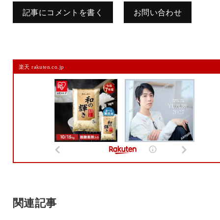
記事にコメントを書く
お問い合わせ
コメントを残す
楽天 rakuten.co.jp
メールアドレスは公開されません。
また、コメント欄には、必ず日本語を含めてください（スパム対策）。
名前
メール
サイト
関連記事