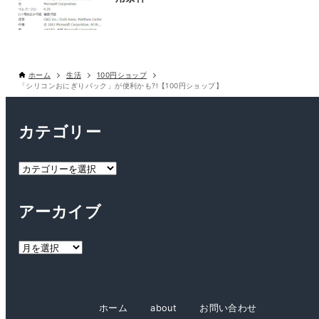
ホーム
生活
100円ショップ
「シリコンおにぎりパック」が便利かも?!【100円ショップ】
カテゴリー
カ
テ
ゴ
アーカイブ
リ
ー
ア
ー
カ
イ
ホーム
about
お問い合わせ
ブ