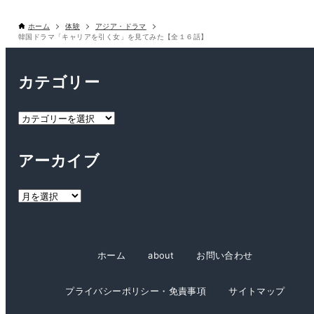
ホーム
体験
アジア・ドラマ
韓国ドラマ「キャリアを引く女」を見てみた【全１６話】
カテゴリー
カ
テ
ゴ
アーカイブ
リ
ー
ア
ー
カ
イ
ホーム
about
お問い合わせ
ブ
プライバシーポリシー・免責事項
サイトマップ