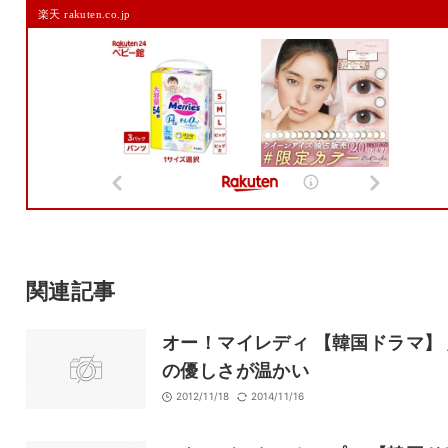
楽天 rakuten.co.jp
メールアドレスは公開されません。
また、コメント欄には、必ず日本語を含めてください（スパム対策）。
名前
メール
サイト
関連記事
オー！マイレディ 【韓国ドラマ】
の優しさが温かい
2012/11/18
2014/11/16