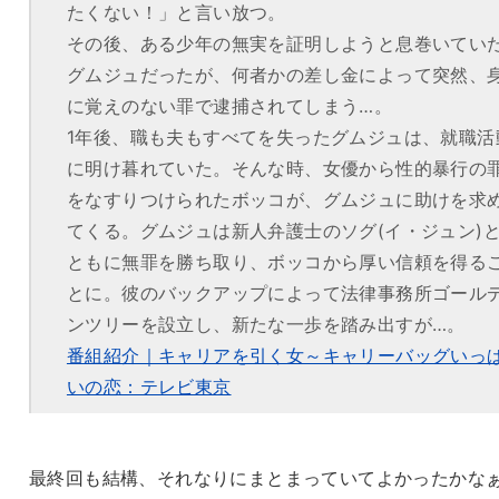
たくない！」と言い放つ。
その後、ある少年の無実を証明しようと息巻いてい
グムジュだったが、何者かの差し金によって突然、
に覚えのない罪で逮捕されてしまう…。
1年後、職も夫もすべてを失ったグムジュは、就職活
に明け暮れていた。そんな時、女優から性的暴行の
をなすりつけられたボッコが、グムジュに助けを求
てくる。グムジュは新人弁護士のソグ(イ・ジュン)
ともに無罪を勝ち取り、ボッコから厚い信頼を得る
とに。彼のバックアップによって法律事務所ゴール
ンツリーを設立し、新たな一歩を踏み出すが…。
番組紹介｜キャリアを引く女～キャリーバッグいっ
いの恋：テレビ東京
最終回も結構、それなりにまとまっていてよかったかな