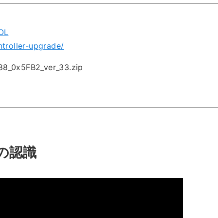
OL
troller-upgrade/
8_0x5FB2_ver_33.zip
での認識