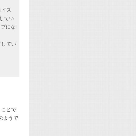
ョイス
してい
ィブにな
了してい
ることで
ののようで