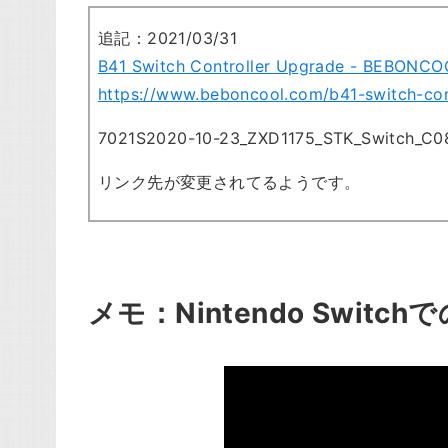
追記：2021/03/31
B41 Switch Controller Upgrade - BEBONCO
https://www.beboncool.com/b41-switch-con
7021S2020-10-23_ZXD1175_STK_Switch_C08
リンク先が変更されてるようです。
メモ：Nintendo Switch