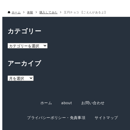
ホーム
体験
購入してみた
五円チョコ 【ごえんがあるよ】
カテゴリー
カ
テ
ゴ
アーカイブ
リ
ー
ア
ー
カ
イ
ホーム
about
お問い合わせ
ブ
プライバシーポリシー・免責事項
サイトマップ