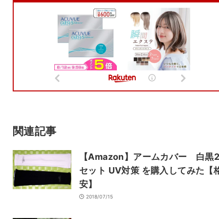
メールアドレスは公開されません。
また、コメント欄には、必ず日本語を含めてください（スパム対策）。
名前
メール
サイト
関連記事
【Amazon】アームカバー 白黒
セット UV対策 を購入してみた【
安】
2018/07/15