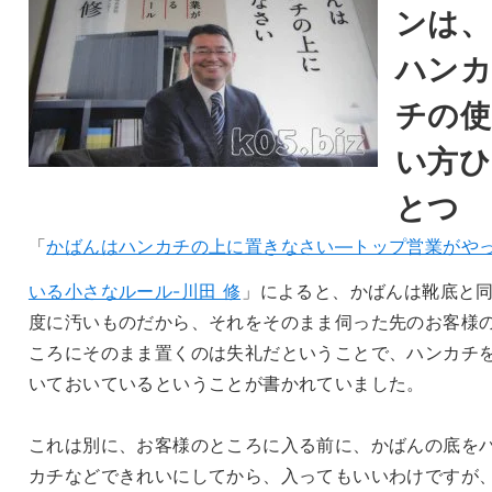
ンは、
ハン
チの使
い方ひ
とつ
「
かばんはハンカチの上に置きなさい―トップ営業がや
いる小さなルール-川田 修
」によると、かばんは靴底と
度に汚いものだから、それをそのまま伺った先のお客様
ころにそのまま置くのは失礼だということで、ハンカチ
いておいているということが書かれていました。
これは別に、お客様のところに入る前に、かばんの底を
カチなどできれいにしてから、入ってもいいわけですが