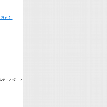
トほか】
ムディスポ】