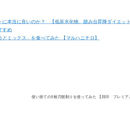
トに本当に良いのか？ 【低炭水化物、踏み台昇降ダイエッ
すすめ
ぶどうとミックス」を食べてみた 【マルハニチロ】
使い捨ての5枚刃髭剃りを使ってみた 【貝印 プレミア