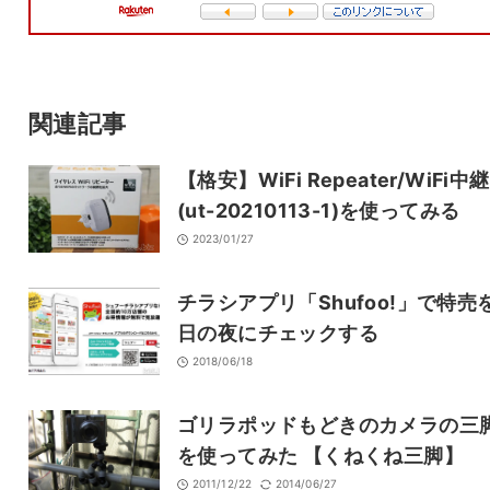
メール
サイト
関連記事
【格安】WiFi Repeater/WiFi中
(ut-20210113-1)を使ってみる
2023/01/27
チラシアプリ「Shufoo!」で特売
日の夜にチェックする
2018/06/18
ゴリラポッドもどきのカメラの三
を使ってみた 【くねくね三脚】
2011/12/22
2014/06/27