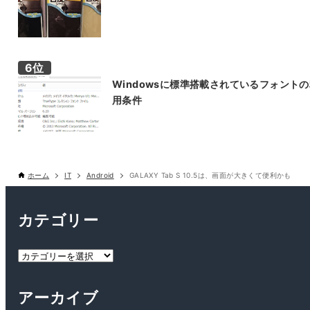
Windowsに標準搭載されているフォント
用条件
ホーム
IT
Android
GALAXY Tab S 10.5は、画面が大きくて便利かも
カテゴリー
カ
テ
ゴ
アーカイブ
リ