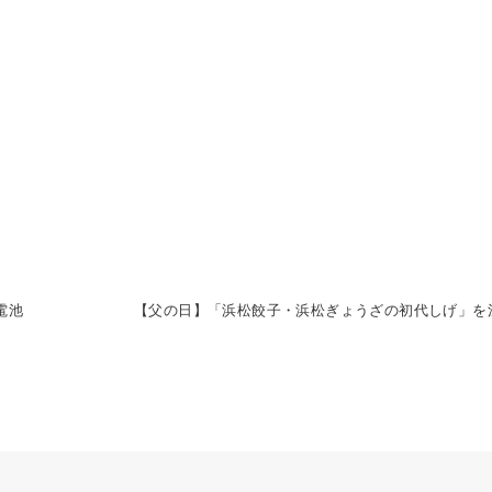
電池
【父の日】「浜松餃子・浜松ぎょうざの初代しげ」を