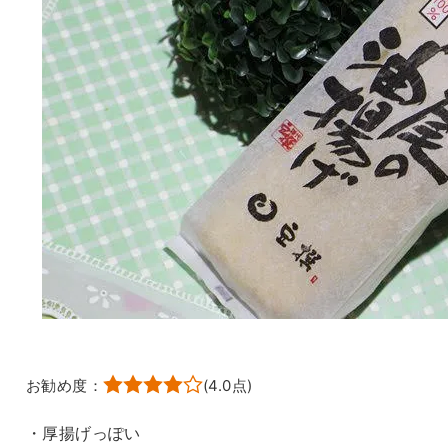
お勧め度：
(
4.0
点)
・厚揚げっぽい