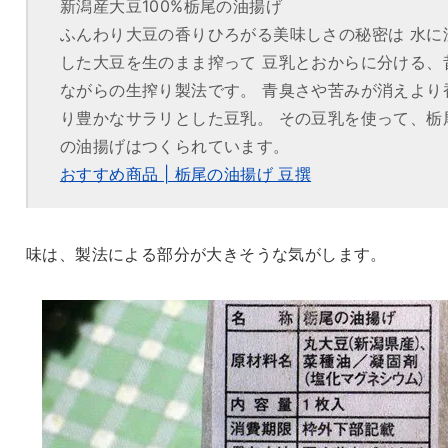
新潟産大豆100%栃尾の油揚げ
ふんわり大豆の香りひろがる美味しさの秘密は 水に
した大豆を生のまま搾って 豆乳とおからに分ける、
ながらの生搾り製法です。 青臭さや苦みが消えより
り豊かなサラリとした豆乳。 その豆乳を使って、栃
の油揚げはつくられています。
おすすめ商品 | 栃尾の油揚げ 豆撰
味は、製法による部分が大きそうな気がします。