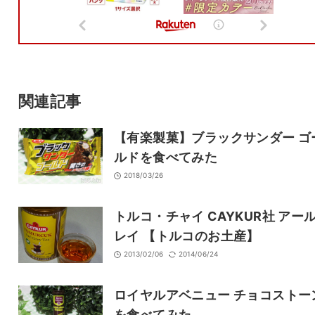
メール
サイト
関連記事
【有楽製菓】ブラックサンダー ゴ
ルドを食べてみた
2018/03/26
トルコ・チャイ CAYKUR社 アー
レイ 【トルコのお土産】
2013/02/06
2014/06/24
ロイヤルアベニュー チョコストー
を食べてみた