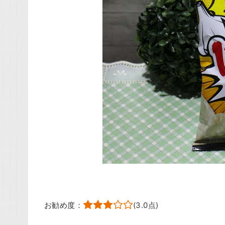
お勧め度：
(
3.0
点)