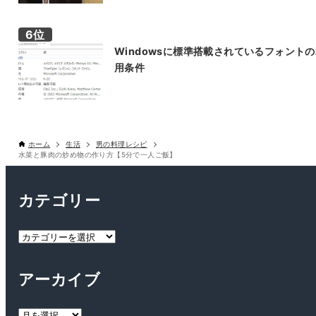
Windowsに標準搭載されているフォント
用条件
ホーム
生活
男の料理レシピ
水菜と豚肉の炒め物の作り方【5分で一人ご飯】
カテゴリー
カ
テ
ゴ
アーカイブ
リ
ー
ア