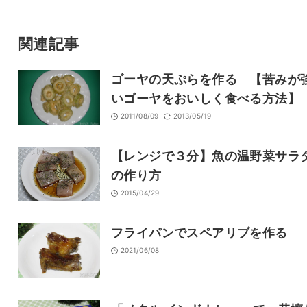
サイト
関連記事
ゴーヤの天ぷらを作る 【苦みが
いゴーヤをおいしく食べる方法】
2011/08/09
2013/05/19
【レンジで３分】魚の温野菜サラ
の作り方
2015/04/29
フライパンでスペアリブを作る
2021/06/08