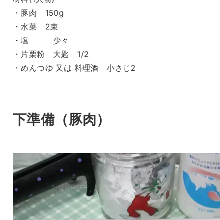
・豚肉 150g
・水菜 2束
・塩 少々
・片栗粉 大匙 1/2
・めんつゆ 又は 料理酒 小さじ2
下準備（豚肉）