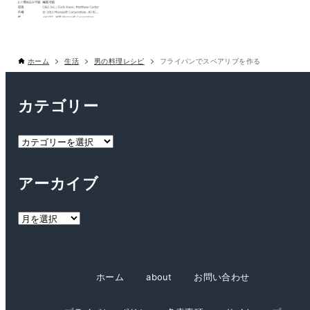
ホーム
生活
男の料理レシピ
フライパンでスペアリブを作る
カテゴリー
カ
テ
ゴ
アーカイブ
リ
ー
ア
ー
カ
イ
ホーム
about
お問い合わせ
ブ