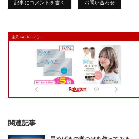
記事にコメントを書く
お問い合わせ
コメントを残す
楽天 rakuten.co.jp
メールアドレスは公開されません。
また、コメント欄には、必ず日本語を含めてください（スパム対策）。
名前
メール
サイト
関連記事
黒めばるの煮つけを作ってみる