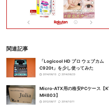
名前
メール
サイト
関連記事
「Logicool HD プロ ウェブカム
C920t」を少し使ってみた
2014/06/13
2014/06/23
Micro-ATX用の格安PCケース【K
MH803】
2012/08/17
2014/10/11