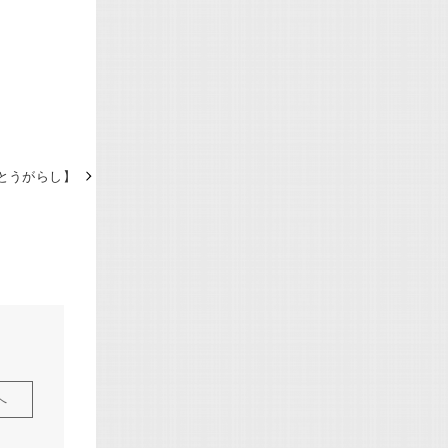
とうがらし】
へ