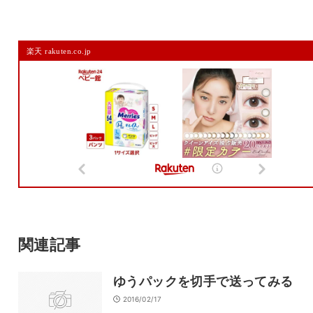
コメントを残す
楽天 rakuten.co.jp
メールアドレスは公開されません。
また、コメント欄には、必ず日本語を含めてください（スパム対策）。
名前
メール
サイト
関連記事
ゆうパックを切手で送ってみる
2016/02/17