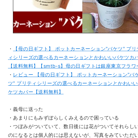
・
【母の日ギフト】 ポットカーネーション"バケツ" プリ
ィシリーズの選べるカーネーションとかわいいバケツカ
【送料無料】【smtb-s】母の日ギフトは銀座東京フラワ
・
レビュー 【母の日ギフト】 ポットカーネーション"バ
ツ" プリティシリーズの選べるカーネーションとかわい
ケツカバー【送料無料】
・義母に送った
・あまりにもみずぼらしくみえるので困っている
・つぼみがついていて、数日後には花がついてそれらし
のになるとは個人的には思えないが、写真をみていただ