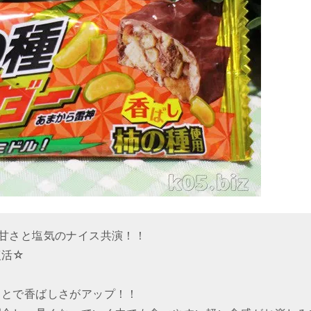
甘さと塩気のナイス共演！！
復活☆
ことで香ばしさがアップ！！