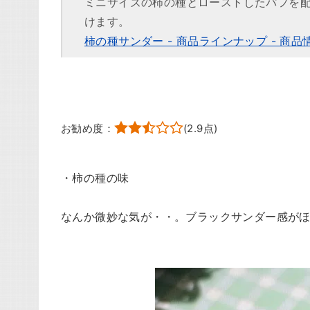
ミニサイズの柿の種とローストしたパフを
けます。
柿の種サンダー - 商品ラインナップ - 商品情
お勧め度：
(
2.9
点)
・柿の種の味
なんか微妙な気が・・。ブラックサンダー感が