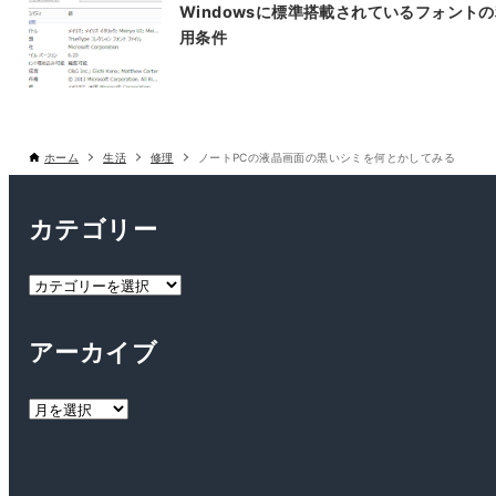
Windowsに標準搭載されているフォント
用条件
ホーム
生活
修理
ノートPCの液晶画面の黒いシミを何とかしてみる
カテゴリー
カ
テ
ゴ
アーカイブ
リ
ー
ア
ー
カ
イ