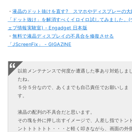
・
液晶のドット抜けを直す? スマホやディスプレーの大
「ドット抜け」を解消すべくイロイロ試してみました。(
ェブ情報実験室) - Engadget 日本版
・
無料で液晶ディスプレイの不具合を修復させる
「JScreenFix」 - GIGAZINE
以前メンテナンスで何度か遭遇した事あり対処しま
たね。
５分５分なので、あくまでも自己責任でお願いしま
す。
液晶の配列の不具合だと思います。
その塊を外に押し出すイメージで、人差し指でトン
ントトトトトト・・・と軽く叩きながら、画面の外