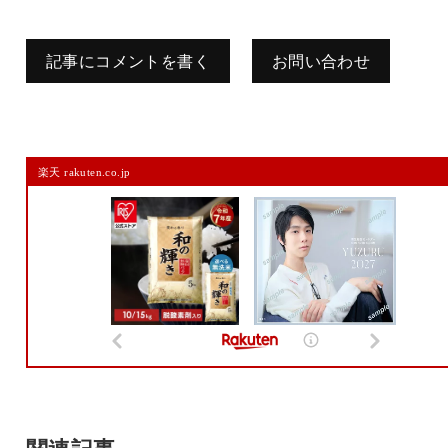
記事にコメントを書く
お問い合わせ
コメントを残す
楽天 rakuten.co.jp
メールアドレスは公開されません。
また、コメント欄には、必ず日本語を含めてください（スパム対策）。
名前
メール
サイト