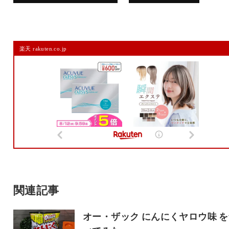
コメントを残す
楽天 rakuten.co.jp
メールアドレスは公開されません。
また、コメント欄には、必ず日本語を含めてください（スパム対策）。
名前
メール
サイト
関連記事
オー・ザック にんにくヤロウ味 