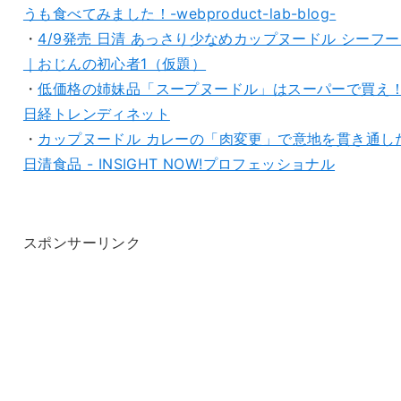
うも食べてみました！-webproduct-lab-blog-
・
4/9発売 日清 あっさり少なめカップヌードル シーフ
｜おじんの初心者1（仮題）
・
低価格の姉妹品「スープヌードル」はスーパーで買え！
日経トレンディネット
・
カップヌードル カレーの「肉変更」で意地を貫き通し
日清食品 - INSIGHT NOW!プロフェッショナル
スポンサーリンク