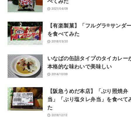
べてみた
2021/04/09
【有楽製菓】「フルグラ®サンダ
を食べてみた
2018/03/20
いなばの缶詰タイプのタイカレー
本格的な味わいで美味しい
2014/10/09
【阪急うめだ本店】「ぶり照焼弁
当」「ぶり塩タレ弁当」を食べて
た
2019/12/12