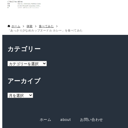
ホーム
体験
食べてみた
「あっさり少なめカップヌードル カレー」を食べてみた
カテゴリー
カ
テ
ゴ
アーカイブ
リ
ー
ア
ー
カ
イ
ホーム
about
お問い合わせ
ブ